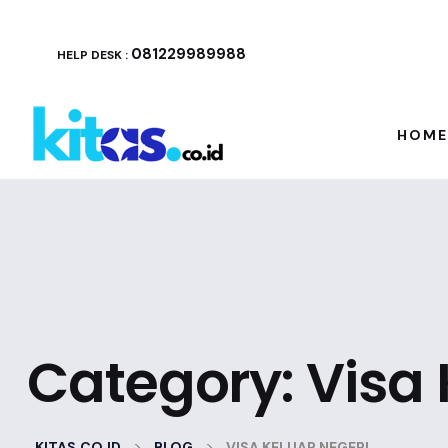
081229989988
HELP DESK :
HOME
Category:
Visa 
>
>
KITAS.CO.ID
BLOG
VISA KELUAR NEGERI