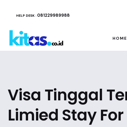
081229989988
HELP DESK :
HOME
Visa Tinggal Te
Limied Stay For